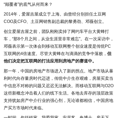
“颠覆者”的底气从何而来？
2014年，爱屋吉屋成立于上海。由曾经分别担任土豆网
COO及CFO、土豆网销售副总裁的黎勇劲、邓薇创立。
创立爱屋吉屋之前，团队刚刚卖掉了网约车平台大黄蜂打
车，“那8个月之间，从业生涯里非常难忘”。在一次采访中，
邓薇表示第一次体会到移动互联网整个创业速度是传统PC
互联网的4倍速度。尽管大黄蜂在与滴滴的竞争中落败，
但
他们决定把互联网的打法应用到房地产的赛道中。
那一年，中国的房地产市场进入了新的拐点。地产市场从暴
利时代向存量房时代迈进，传统中介生存艰难，房屋买卖当
中信息不对称的问题又迟迟无法解决。而移动互联网与O2O
这些新概念冲击着人们的线下生活。各地去库存的顶层政策
支持犹如房产中介行业的强心剂，无论谁都相信，中国房地
产买方市场时代来临。
一时间，包括链家、我爱我家、安居客、兔博士、房天下、