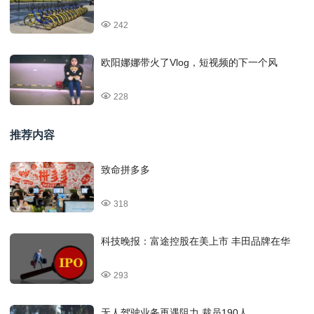
242
欧阳娜娜带火了Vlog，短视频的下一个风
228
推荐内容
致命拼多多
318
科技晚报：富途控股在美上市 丰田品牌在华
293
无人驾驶业务再遇阻力 裁员190人