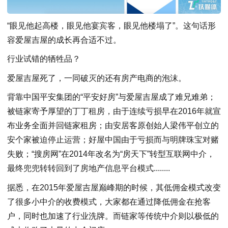
“眼见他起高楼，眼见他宴宾客，眼见他楼塌了”。这句话形
容爱屋吉屋的成长再合适不过。
行业试错的牺牲品？
爱屋吉屋死了，一同破灭的还有房产电商的泡沫。
背靠中国平安集团的“平安好房”与爱屋吉屋成了难兄难弟；
被链家寄予厚望的丁丁租房，由于连续亏损早在2016年就宣
布业务全面并回链家租房；由安居客原创始人梁伟平创立的
安个家被迫停止运营；好屋中国由于亏损而与明牌珠宝对赌
失败；“搜房网”在2014年改名为“房天下”转型互联网中介，
最终兜兜转转回到了房地产信息平台模式........
据悉，在2015年爱屋吉屋巅峰期的时候，其低佣金模式改变
了很多小中介的收费模式，大家都在通过降低佣金在抢客
户，同时也加速了行业洗牌。而链家等传统中介则以极低的