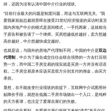
掉，还因为没有认清中国中介行业的现状。
“目前行业最大的问题是制度问题，而这与互联网无关。”我
爱我家前副总裁胡景晖在接受21世纪经济报道的采访时直言
国内房地产中介的模式是居间模式，一手托两家，这就相当
于原告和被告请了一个律师。买房想越低价越好，卖方想越
高价越好，中介想越快成交越好。
也就是说，与国外的房地产代理制不同，中国的中介是
双边
代理制
，中介为了撮合成交往往会联合强势的一方去打压弱
势一方，而中国二手房交易的现实就是买房一方并没有话语
权。二手房交易原本应该买卖双方分别支付的佣金，由买方
承担。
显然，在不能改变行业现状的前提下，互联网中介试图用补
贴降价手段，就想在低频二手房市场烧出一个入口，是纯粹
的天方夜谭，也注定了爱屋吉屋们的失败。
但我们也应看到，在爱屋吉屋们所留下来的“遗产”并不仅仅