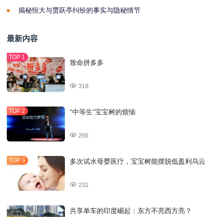
揭秘恒大与贾跃亭纠纷的事实与隐秘情节
最新内容
致命拼多多
318
“中等生”宝宝树的烦恼
266
多次试水母婴医疗，宝宝树能摆脱低盈利乌云
231
共享单车的印度崛起：东方不亮西方亮？