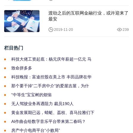
渡劫之后的互联网金融行业，或许迎来了
最安
2019-11-20
239
栏目热门
科技大佬工资起底：杨元庆年薪超一亿元 马
致命拼多多
科技晚报：富途控股在美上市 丰田品牌在华
那个要干掉“二手房中介”的爱屋吉屋，为什
“中等生”宝宝树的烦恼
无人驾驶业务再遇阻力 裁员190人
黄金发展期已远，蜻蜓、荔枝、喜马拉雅们下
AI作曲会给数字音乐平台带来第二春吗？
房产中介电商平台“小败局”