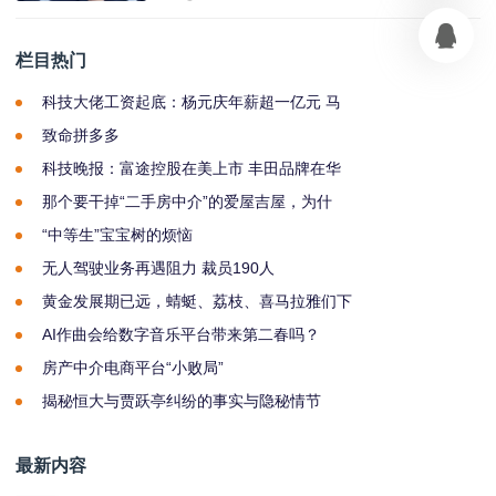
栏目热门
科技大佬工资起底：杨元庆年薪超一亿元 马
致命拼多多
科技晚报：富途控股在美上市 丰田品牌在华
那个要干掉“二手房中介”的爱屋吉屋，为什
“中等生”宝宝树的烦恼
无人驾驶业务再遇阻力 裁员190人
黄金发展期已远，蜻蜓、荔枝、喜马拉雅们下
AI作曲会给数字音乐平台带来第二春吗？
房产中介电商平台“小败局”
揭秘恒大与贾跃亭纠纷的事实与隐秘情节
最新内容