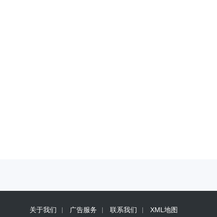
关于我们
广告服务
联系我们
XML地图