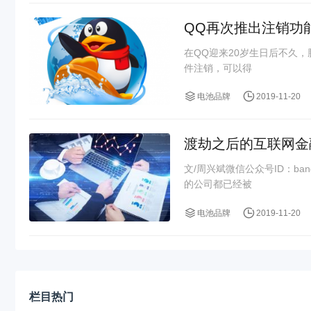
QQ再次推出注销功
在QQ迎来20岁生日后不久
件注销，可以得
电池品牌
2019-11-20
渡劫之后的互联网金
文/周兴斌微信公众号ID：ba
的公司都已经被
电池品牌
2019-11-20
栏目热门