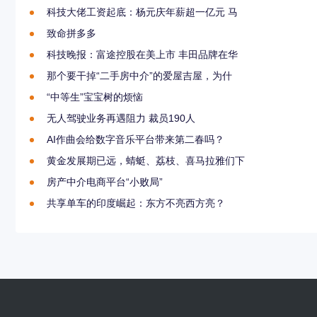
科技大佬工资起底：杨元庆年薪超一亿元 马
致命拼多多
科技晚报：富途控股在美上市 丰田品牌在华
那个要干掉“二手房中介”的爱屋吉屋，为什
“中等生”宝宝树的烦恼
无人驾驶业务再遇阻力 裁员190人
AI作曲会给数字音乐平台带来第二春吗？
黄金发展期已远，蜻蜓、荔枝、喜马拉雅们下
房产中介电商平台“小败局”
共享单车的印度崛起：东方不亮西方亮？