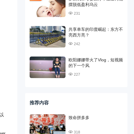
摆脱低盈利乌云
231
共享单车的印度崛起：东方不
亮西方亮？
242
欧阳娜娜带火了Vlog，短视频
的下一个风
227
推荐内容
以
致命拼多多
318