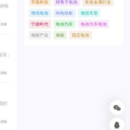
孚能科技
锂离子电池
有色金属行业
起的电
增混电池
纯电续航
增混车型
宁德时代
电动汽车
电动汽车电池
318
储能产业
储能
固态电池
达克，
293
划打
259