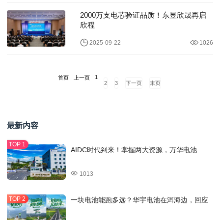
2000万支电芯验证品质！东昱欣晟再启
欣程
2025-09-22
1026
1
首页
上一页
2
3
下一页
末页
最新内容
AIDC时代到来！掌握两大资源，万华电池
1013
一块电池能跑多远？华宇电池在洱海边，回应