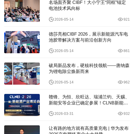
名场面齐聚 CIBF！大小宁王“同框”锚定
电池技术风向标
2026-05-14
921
德莎亮相CIBF 2026，展示新能源汽车电
池胶带解决方案与前沿创新方向
2026-05-14
861
破局新品发布，硬核科技领航——唐纳森
为锂电除尘焕新而来
2026-05-14
962
赣锋、为恒、欣旺达、瑞浦兰钧、天赐、
新能安等企业已确定参展！CLNB新能源
产业博
2026-03-31
932
让有路的地方就有高质量充电 | 华为发布