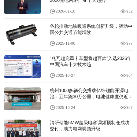
2026充电网络产业十大趋势
2026-01-16
952
谷轮推动地铁暖通系统创新升级，驱动中
国公共交通节能增效
2025-11-06
977
"兆瓦超充重卡车型将超百款"入选2026年
中国汽车十大技术趋
2025-10-27
964
杭州1000多辆公交搭载亿纬锂能开源电
池：五年跑30万公里，电池健康度仍近九
成
2025-10-24
867
清研储能5MW超级电容调频预制仓成功
交付，助力电网调频升级