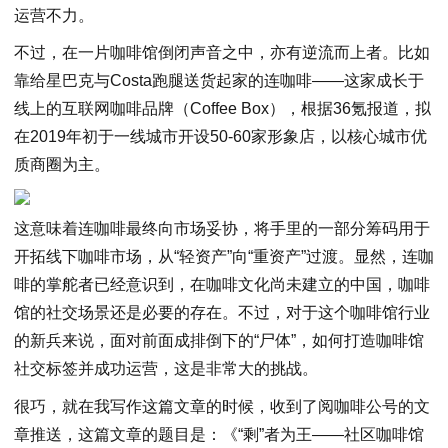
运营不力。
不过，在一片咖啡馆倒闭声音之中，亦有逆流而上者。比如
靠给星巴克与Costa跑腿送货起家的连咖啡——这家成长于
线上的互联网咖啡品牌（Coffee Box），根据36氪报道，拟
在2019年初于一线城市开设50-60家形象店，以核心城市优
质商圈为主。
这意味着连咖啡最终向市场妥协，将手里的一部分筹码用于
开拓线下咖啡市场，从“轻资产”向“重资产”过渡。显然，连咖
啡的掌舵者已经意识到，在咖啡文化尚未建立的中国，咖啡
馆的社交场景还是必要的存在。不过，对于这个咖啡馆行业
的新兵来说，面对前面成排倒下的“尸体”，如何打造咖啡馆
社交标签并成功运营，这是非常大的挑战。
很巧，就在我写作这篇文章的时候，收到了阅咖啡公号的文
章推送，这篇文章的题目是：《“剩”者为王——社区咖啡馆