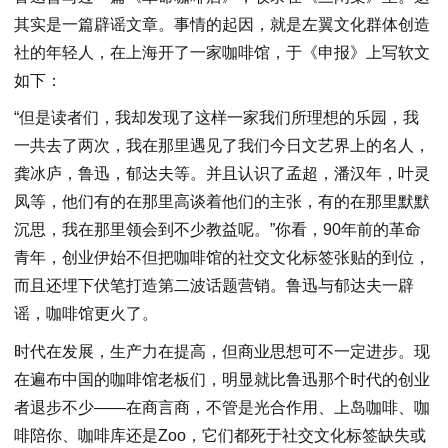
其实是一篇辟谣文章。事情的起因，就是左翼文化群体创造
社的年轻人，在上海开了一家咖啡馆，于《申报》上写软文
如下：
“但是读者们，我却发现了这样一家我们所理想的乐园，我
一共去了两次，我在那里遇见了我们今日文艺界上的名人，
龚冰庐，鲁迅，郁达夫等。并且认识了孟超，潘汉年，叶灵
凤等，他们有的在那里高谈着他们的主张，有的在那里默默
沉思，我在那里领会到不少教益呢。”你看，90年前的革命
青年，创业伊始不但把咖啡馆的社交文化标签张贴的到位，
而且还埋下伏笔打造第二波话题营销。鲁迅与郁达夫一辟
谣，咖啡馆更火了。
时代在发展，生产力在提高，但商业思想可不一定进步。现
在遍布中国的咖啡馆老板们，明显就比鲁迅那个时代的创业
者退步不少——在商言商，不管是光合作用、上岛咖啡、咖
啡陪你、咖啡库还是Zoo，它们都死于社交文化标签缺失或