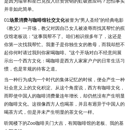
是因为瑞幸和星巴克投入巨资营销的虹吸效应吗？恐怕事实
并非如此简单。
01
场景消费与咖啡馆社交文化
被誉为“男人圣经”的经典电影
《教父》一开场，教父对因自己女儿被凌辱而找其帮忙的殡
仪馆老板说：“这事我帮不了。咱们相识很多年了，这还是
你第一次找我帮忙。我妻子是你独生女的教母，而我却想不
起你何时请过我到你家喝咖啡。”这个开场对白不经意间展
示出一个西方文化：喝咖啡是西方人家家户户的日常生活习
惯，也是常规的待客之道。
当一种行为成为一个时代的集体记忆的时候，便会产生一种
社会意义上的文化积淀。从这个角度说，西方有咖啡文化，
而即使中国人的咖啡消费量连年增长，却仍然没有产生明显
的咖啡文化。这很像西方人也喝茶，并且有迥异于中国人的
喝茶方式，但是并未产生明显的茶文化一样。
听闻楼下的Zoo咖啡关门大吉，有闻咖啡馆的老板、我的基