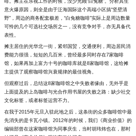
啡。摊主在乐视工作的时候，没少光顾“白兔糖”。分析其生
意火爆原因，则全是由于泛海国际这个高端小区搞“坚壁清
野”，周边的商务配套极差，“白兔糖咖啡”实际上是周边数量
可怜的几个可选社交场所之一，没有竞争对手，亦无具备代
表性。
摊主居住的光华北一街，紧邻国贸，交通便利，周边居民消
费能力很强，短短的几百米，曾经最多同时存在7家咖啡
馆，如果再加上富力十号的咖啡库就是8家咖啡馆，这给摊
主提供了观察咖啡馆兴衰规律的最佳视角。
但观察过后，总结这8家咖啡馆之中失败者缘由，无外乎是
上面提及的上岛咖啡与光合作用书屋的失败之路：缺少社交
文化标签，或者标签运营不力。
在我于2015年元旦入驻此地之后，这条街的众多咖啡馆中最
先消失的是卡瓦小镇。2012年的时候，我们《商业价值》的
编辑部曾在这家咖啡馆为同事庆生，当时胡玮炜也在，那时