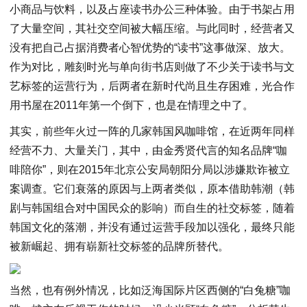
小商品与饮料，以及占座读书办公三种体验。由于书架占用
了大量空间，其社交空间被大幅压缩。与此同时，经营者又
没有把自己占据消费者心智优势的“读书”这事做深、放大。
作为对比，雕刻时光与单向街书店则做了不少关于读书与文
艺标签的运营行为，后两者在新时代尚且生存困难，光合作
用书屋在2011年第一个倒下，也是在情理之中了。
其实，前些年火过一阵的几家韩国风咖啡馆，在近两年同样
经营不力、大量关门，其中，由金秀贤代言的知名品牌“咖
啡陪你”，则在2015年北京公安局朝阳分局以涉嫌欺诈被立
案调查。它们衰落的原因与上两者类似，原本借助韩潮（韩
剧与韩国组合对中国民众的影响）而自生的社交标签，随着
韩国文化的落潮，并没有通过运营手段加以强化，最终只能
被新崛起、拥有崭新社交标签的品牌所替代。
当然，也有例外情况，比如泛海国际片区西侧的“白兔糖”咖