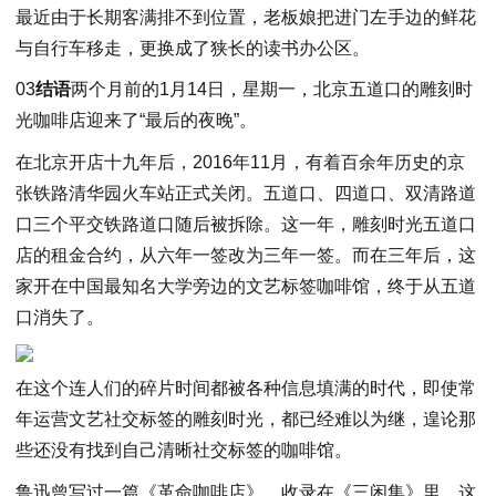
最近由于长期客满排不到位置，老板娘把进门左手边的鲜花
与自行车移走，更换成了狭长的读书办公区。
03
结语
两个月前的1月14日，星期一，北京五道口的雕刻时
光咖啡店迎来了“最后的夜晚”。
在北京开店十九年后，2016年11月，有着百余年历史的京
张铁路清华园火车站正式关闭。五道口、四道口、双清路道
口三个平交铁路道口随后被拆除。这一年，雕刻时光五道口
店的租金合约，从六年一签改为三年一签。而在三年后，这
家开在中国最知名大学旁边的文艺标签咖啡馆，终于从五道
口消失了。
在这个连人们的碎片时间都被各种信息填满的时代，即使常
年运营文艺社交标签的雕刻时光，都已经难以为继，遑论那
些还没有找到自己清晰社交标签的咖啡馆。
鲁迅曾写过一篇《革命咖啡店》，收录在《三闲集》里。这