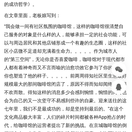
的成功哲学》。
在文章里面，老板娘写到：
“我会做一间有社区氛围的咖啡馆，这样的咖啡馆很清楚自
己服务的对象是什么样的人，能够承担一定的社会功能，可
以与周边居民和其他店铺形成一个有趣的生态圈，这样的社
区小店微不足道却充满着生命力。。。。。作为城市人
的“第三空间”，无论你是否喜爱咖啡，咖啡馆对于现代都市
人都有着神奇而又不言而喻的治愈功效它参与了你的生活，
你也塑造了他的样子。。。。。前两周得知社区里生意最好
规模最大的那间咖啡馆闭店了，原因不得而知却闻终究闹得
不欢而散。得知这样的消息多少会感到惋惜，惋惜的同时也
会为自己的又一次坚守不易感到些许的自豪。迎来送往的这
七年里，我们不是最成功的，却是坚持到最后的。”在这个
文化商品极大丰富，人们的碎片时间都被各种App抢占的时
代，给咖啡馆的运营者提出了新的挑战。在京城咖啡馆的倒