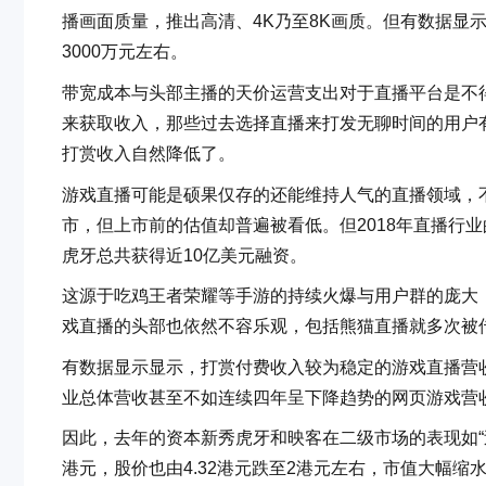
播画面质量，推出高清、4K乃至8K画质。但有数据显
3000万元左右。
带宽成本与头部主播的天价运营支出对于直播平台是不
来获取收入，那些过去选择直播来打发无聊时间的用户
打赏收入自然降低了。
游戏直播可能是硕果仅存的还能维持人气的直播领域，
市，但上市前的估值却普遍被看低。但2018年直播行
虎牙总共获得近10亿美元融资。
这源于吃鸡王者荣耀等手游的持续火爆与用户群的庞大
戏直播的头部也依然不容乐观，包括熊猫直播就多次被传
有数据显示显示，打赏付费收入较为稳定的游戏直播营收也
业总体营收甚至不如连续四年呈下降趋势的网页游戏营
因此，去年的资本新秀虎牙和映客在二级市场的表现如“过山
港元，股价也由4.32港元跌至2港元左右，市值大幅缩