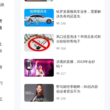
花掉
哈罗发展顺风车业务，需要解
决先有鸡还是先
费
248
播
风口还是泡沫？华强北各式柜
台纷纷转售电子
上
268
和
凉透的直播，2019年会好
吗？
游
217
行
野马财经李晓晔：80后内容
创业者背后不为
236
亿