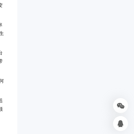
变
率
生
台
带
何
活
颇