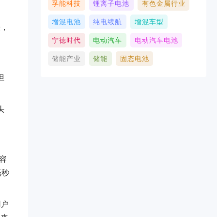
孚能科技
锂离子电池
有色金属行业
增混电池
纯电续航
增混车型
缓，
宁德时代
电动汽车
电动汽车电池
储能产业
储能
固态电池
但
头
容
毫秒
用户