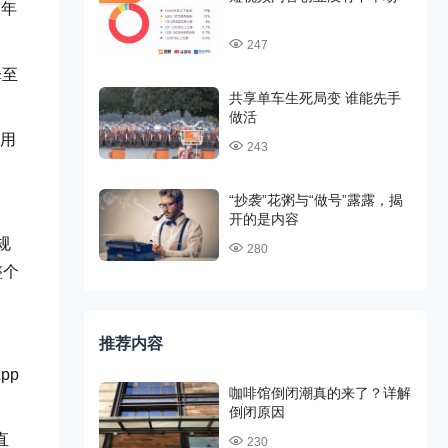
7年
247
降至
共享单车生死局变 谁能先手
做活
使用
243
“抄袭”花粥与“做号”露露，揭
开的是内容
规
280
整个
推荐内容
pp
咖啡馆倒闭潮真的来了？详解
倒闭原因
直
230