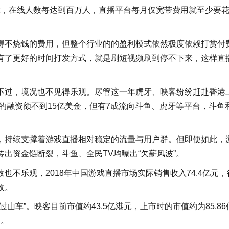
示，在线人数每达到百万人，直播平台每月仅宽带费用就至少要
得不烧钱的费用，但整个行业的的盈利模式依然极度依赖打赏付
有了更好的时间打发方式，就是刷短视频刷到停不下来，这样直
不过，境况也不见得乐观。尽管这一年虎牙、映客纷纷赶赴香港
业的融资额不到15亿美金，但有7成流向斗鱼、虎牙等平台，斗鱼
，持续支撑着游戏直播相对稳定的流量与用户群。但即便如此，
出资金链断裂，斗鱼、全民TV均曝出“欠薪风波”。
不乐观，2018年中国游戏直播市场实际销售收入74.4亿元，
收。
车”。映客目前市值约43.5亿港元，上市时的市值约为85.86
水。