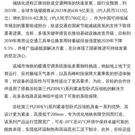
城镇化进程正驱动轨道交通网络的快速发展，据行业预测，到
2033年，全球市场规模将从2023年的438.9亿美元（约人民币3133亿
元）增长至810.4亿美元（约人民币5786亿元）。作为中国可持续城
市规划的重要组成部分，轨道交通在国家节能减碳政策的支持下取得
显著进展。当前，多项关键举措旨在推动基础设施改造升级，目标到
2030年将营运交通工具单位换算周转量碳排放强度较2020年下降
9.5%，并推广低碳能源解决方案，充分体现了国家推进可持续发展
的坚定决心。
该城市地铁的暖通空调系统面临多重独特挑战，例如地上地下交
替运行、应对极端天气条件，以及高峰时段保障大量乘客的舒适体验
等，对设备的适应性与可靠性提出了更高要求。为此，谷轮的合作伙
伴选用了搭载谷轮第三代ZRH(V)系列紧凑型卧式压缩机的解决方
案，在多条线路及延伸段中提供了可靠的系统保障。
谷轮第三代ZRH(V)系列紧凑型卧式压缩机具备一系列优势。其
设计更为紧凑，高度低于200mm，专为优化地铁有限空间而打造。
该系列产品运行范围宽广，可在-20°C至45°C环境中保持卓越可靠的
能效表现，实现低环温制热和高温恶劣工况下制冷。此外，谷轮还提