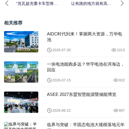
"兆瓦超充重卡车型将超
让有路的地方就有高质
百款"入选2026
量充电 | 华为发布2026
充电网络产业
相关推荐
AIDC时代到来！掌握两大资源，万华电
池
2026-07-30
1013
一块电池能跑多远？华宇电池在洱海边，
回应
2026-07-15
932
ASEE 2027东盟智慧能源暨储能博览
2026-06-22
867
临界与突破：半固态电池大规模落地元年