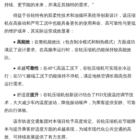
持续、更节能的未来，并满足其独特的需求。”
得益于谷轮特有的双柔性技术和油循环系统等创新设计，该压缩
机在高振动和严苛工况中也能具备更长的使用寿命、高可靠性与更低
的维护成本，其实际运营成效显著：
●
高
能效
：
在整机能效比（包含制冷模式和制热模式）方面成功
满足了设计要求。在高频率运行时，谷轮压缩机仍能保持较高能效
比。
●
卓越
可靠性：
在48°C高温工况下，谷轮压缩机可实现全冷运
行；在55°C极端工况下仍能保持不停机，满足地铁空调长期高负荷
运行需求。
●
舒适度
提升
：
谷轮压缩机创新设计结合了PID无级温控调节技
术，大大减少车内温度波动，降低振动噪声，为乘客提供安静、可靠
的出行体验。
该市轨道交通集团对本项目给予高度肯定。谷轮压缩机在节能降
本与提升乘客舒适度方面的卓越表现，为城市现代化公共交通的高
效、可持续发展提供了有力支撑。