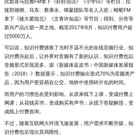
比如喜马拉雅FM拿下《好好说话》《小学问》等栏目，拉
拢郭德纲、马东、蔡康永、咪蒙团队等名人入驻；蜻蜓FM
拿下《矮大紧指北》《文青许知远》等节目；得到、分答等
新兴产品占据一席之地。截至2017年8月，知识付费用户超
过5000万人。
可以说，知识付费拯救了当时不温不火的在线音频行业。知
识付费兴起后，让外界对音频有了新的认识，知识付费也以
音频形式呈现居多。据《新媒体蓝皮书：中国新媒体发展报
告（2018）》数据显示，知识付费输出形式70%为音频类产
品，因为用户更容易在公交、地铁中使用碎片化的时间。
而用户的习惯也在受到影响。从原来线下上课，变成付费上
网课；从花钱买书，变成购买有声书；从线下答疑解惑，变
成线上付费咨询。
不过，随着互联网大环境飞速发展，用户需求不断升级，知
识付费也呈现出其局限性。