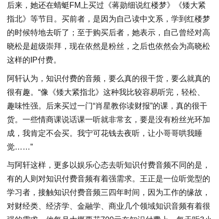
后来，她还在蜻蜓FM上买过《蒋勋细说红楼梦》《矮大紧
指北》等节目。买前者，是因为自己读中文系，学到红楼梦
的时候特地去听了；至于购买后者，她表示，自己曾经对高
晓松是超级崇拜，现在依然是粉丝，之后也依然会为高晓松
这样的IP付费。
阿轩认为，知识付费的音频，要么真的很干货，要么就真的
很有趣。“像《矮大紧指北》这种我比较容易听完，轻松、
趣味性强。后来买过一门“肖星教你读财报”的课，真的很干
货。一些情商课说话课一听就非常玄，要是没有粉丝光环加
成，我肯定不会买。我宁可花钱去夜听，让小哥哥哄我睡
觉……”
与阿轩这样，更多以娱乐心态去听知识付费音频不同的是，
有的人则对知识付费音频有着强需求。王正是一位听觉型的
学习者，接触知识付费音频三四年时间，因为工作的缘故，
对财经类、经济学、金融学、商业几个领域知识音频有着很