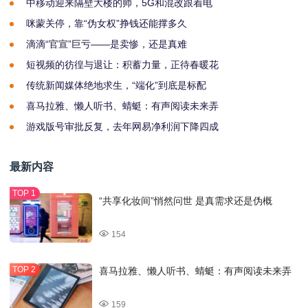
中移动迎来隔壁大楼的帅，5G和混改跟着电
咪蒙关停，靠“伪女权”挣钱还能撑多久
滴滴“官宣”巨亏——是卖惨，还是真难
短视频的彷徨与退让：积蓄力量，正待春暖花
传统新闻媒体绝地求生，“端化”到底是标配
喜马拉雅、懒人听书、蜻蜓：有声阅读未来弄
游戏版号审批反复，去年网易净利润下降四成
最新内容
“共享化妆间”悄然问世 是真需求还是伪概
154
喜马拉雅、懒人听书、蜻蜓：有声阅读未来弄
159