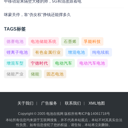
中移动迎来隔壁大楼的帅，5G和混改跟着电
咪蒙关停，靠“伪女权”挣钱还能撑多久
TAGS标签
德赛电池
电池储能系统
石墨烯
孚能科技
锂离子电池
有色金属行业
增混电池
纯电续航
增混车型
宁德时代
电动汽车
电动汽车电池
储能产业
储能
固态电池
关于我们
广告服务
联系我们
XML地图
Copyright © 2005 电池在线网 版权所有
粤ICP备14061718号
本站所有信息均来源于互联网搜集，并不代表本站观点，本站不对其真实合法
性负责。如有信息侵犯了您的权益，请告知，本站将立刻删除。