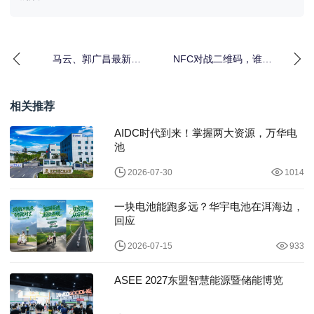
马云、郭广昌最新演
NFC对战二维码，谁能
讲：过冬靠自己，只有
笑到最后？
熬过
相关推荐
AIDC时代到来！掌握两大资源，万华电
池
2026-07-30
1014
一块电池能跑多远？华宇电池在洱海边，
回应
2026-07-15
933
ASEE 2027东盟智慧能源暨储能博览