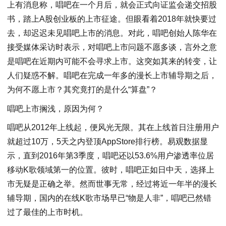
上有消息称，唱吧在一个月后，就会正式向证监会递交招股
书，踏上A股创业板的上市征途。但眼看着2018年就快要过
去，却迟迟未见唱吧上市的消息。对此，唱吧创始人陈华在
接受媒体采访时表示，对唱吧上市问题不愿多谈，言外之意
是唱吧在近期内可能不会寻求上市。这突如其来的转变，让
人们疑惑不解。唱吧在完成一年多的漫长上市辅导期之后，
为何不愿上市？其究竟打的是什么“算盘”？
唱吧上市搁浅，原因为何？
唱吧从2012年上线起，便风光无限。其在上线首日注册用户
就超过10万，5天之内登顶AppStore排行榜。易观数据显
示，直到2016年第3季度，唱吧还以53.6%用户渗透率位居
移动K歌领域第一的位置。彼时，唱吧正如日中天，选择上
市无疑是正确之举。然而世事无常，经过将近一年半的漫长
辅导期，国内的在线K歌市场早已“物是人非”，唱吧已然错
过了最佳的上市时机。