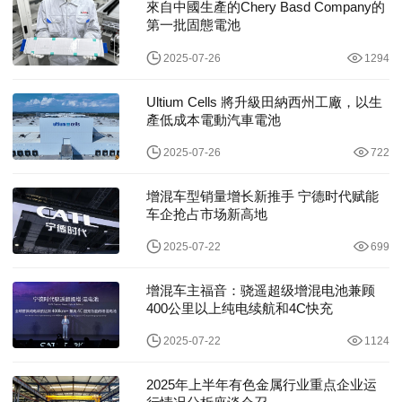
來自中國生產的Chery Basd Company的
第一批固態電池
2025-07-26
1294
Ultium Cells 將升級田納西州工廠，以生
產低成本電動汽車電池
2025-07-26
722
增混车型销量增长新推手 宁德时代赋能
车企抢占市场新高地
2025-07-22
699
增混车主福音：骁遥超级增混电池兼顾
400公里以上纯电续航和4C快充
2025-07-22
1124
2025年上半年有色金属行业重点企业运